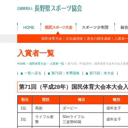
国民体育大会
|
北信越国体
|
過去の競技成績
|
入賞者一
入賞者一覧
HOME
>
国民体育大会
>
入賞者一覧
> 第71回（平成28年）国民体育大会本大会入賞
|
一覧へ戻る
|
第71回：冬季国体
|
第71回：本大会
|
第71回（平成28年）国民体育大会本大会
順位
競技
種目
種別
1位
馬術
ダービー
成年女子
ライフル射
50mライフル
1位
成年女子
撃
三姿勢60発