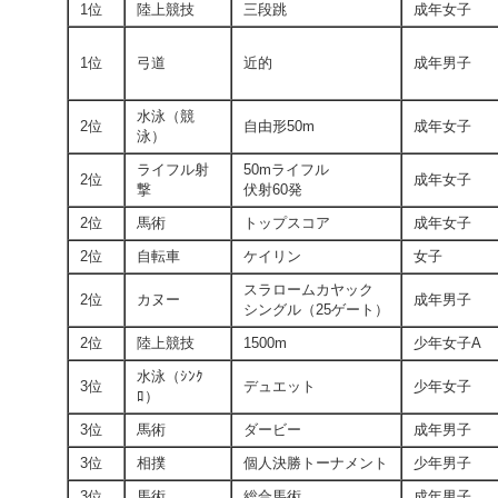
1位
陸上競技
三段跳
成年女子
1位
弓道
近的
成年男子
水泳（競
2位
自由形50m
成年女子
泳）
ライフル射
50mライフル
2位
成年女子
撃
伏射60発
2位
馬術
トップスコア
成年女子
2位
自転車
ケイリン
女子
スラロームカヤック
2位
カヌー
成年男子
シングル（25ゲート）
2位
陸上競技
1500m
少年女子A
水泳（ｼﾝｸ
3位
デュエット
少年女子
ﾛ）
3位
馬術
ダービー
成年男子
3位
相撲
個人決勝トーナメント
少年男子
3位
馬術
総合馬術
成年男子