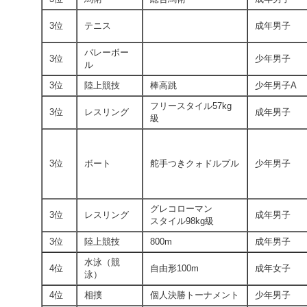
3位
テニス
成年男子
バレーボー
3位
少年男子
ル
3位
陸上競技
棒高跳
少年男子A
フリースタイル57kg
3位
レスリング
成年男子
級
3位
ボート
舵手つきクォドルプル
少年男子
グレコローマン
3位
レスリング
成年男子
スタイル98kg級
3位
陸上競技
800m
成年男子
水泳（競
4位
自由形100m
成年女子
泳）
4位
相撲
個人決勝トーナメント
少年男子