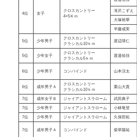
クロスカントリー
滝沢こずえ
4位
女子
4×5Ｋｍ
大塚裕華
半藤成実
クロスカントリー
5位
少年男子
渡辺瑛仁
クラシカル10ｋｍ
クロスカントリー
5位
少年女子
渡邉祐佳
クラシカル5ｋｍ
6位
少年男子
コンバインド
山本涼太
クロスカントリー
6位
成年男子Ａ
栗山大貴
クラシカル10ｋｍ
7位
成年女子Ｂ
ジャイアントスラローム
武田典子
7位
少年男子
ジャイアントスラローム
小林竜登
7位
少年男子
ジャイアントスラローム
久保田拓
7位
成年男子Ａ
コンバインド
柴草陽祐