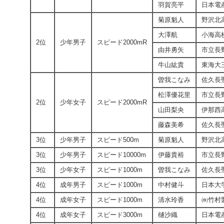
羽賀亮平
日本電
菊原魁人
野沢北
大澤航
小海高
2位
少年男子
スピード2000mR
由井勇矢
市立長
牛山紘貴
東海大
曽我こなみ
佐久長
松澤優花里
市立長
2位
少年女子
スピード2000mR
山田梨央
伊那西
藤森美希
佐久長
3位
少年男子
スピード500m
菊原魁人
野沢北
3位
少年男子
スピード10000m
伊藤貴裕
市立長
3位
少年女子
スピード1000m
曽我こなみ
佐久長
4位
成年男子
スピード1000m
中村健斗
日本大
4位
成年女子
スピード1000m
清水玲香
㈱竹村
4位
成年女子
スピード3000m
樋沙織
日本電