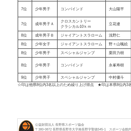
7位
少年男子
コンバインド
大山陽平
クロスカントリー
7位
成年男子Ａ
立花遼
クラシカル10ｋｍ
8位
成年男子Ｂ
ジャイアントスラローム
浅野仁
8位
少年女子
ジャイアントスラローム
野々山颯絵
8位
少年男子
スペシャルジャンプ
栗田力樹
8位
少年男子
コンバインド
永峯寿樹
9位
少年男子
スペシャルジャンプ
中村優斗
☆印は他県8位内3名以上のため繰り上げ得点 ★印は本県8位内3
公益財団法人 長野県スポーツ協会
〒380-0872 長野県長野市大字南長野字聖徳545-1 スポーツ会館