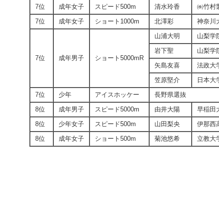
7位
成年女子
スピード500m
清水玲香
㈱竹村
7位
成年女子
ショート1000m
北澤彩
神奈川
山浦大明
山梨学
岩下聖
山梨学
7位
成年男子
ショート5000mR
矢島友喜
法政大
笠原堅介
日本大
7位
少年
アイスホッケー
長野県選抜
8位
成年男子
スピード5000m
由井大陽
早稲田
8位
少年女子
スピード500m
山田梨央
伊那西
8位
成年女子
ショート500m
菊池悠希
立教大