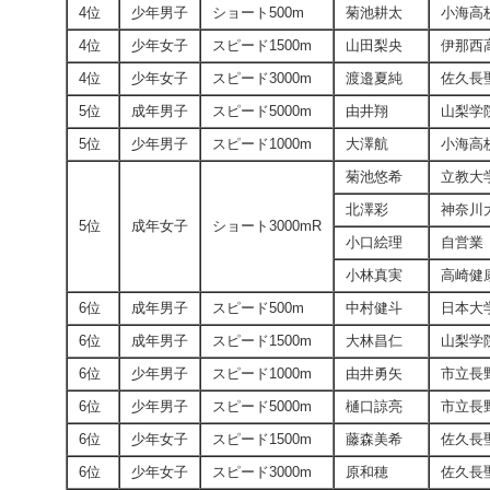
4位
少年男子
ショート500m
菊池耕太
小海高
4位
少年女子
スピード1500m
山田梨央
伊那西
4位
少年女子
スピード3000m
渡邉夏純
佐久長
5位
成年男子
スピード5000m
由井翔
山梨学
5位
少年男子
スピード1000m
大澤航
小海高
菊池悠希
立教大
北澤彩
神奈川
5位
成年女子
ショート3000mR
小口絵理
自営業
小林真実
高崎健
6位
成年男子
スピード500m
中村健斗
日本大
6位
成年男子
スピード1500m
大林昌仁
山梨学
6位
少年男子
スピード1000m
由井勇矢
市立長
6位
少年男子
スピード5000m
樋口諒亮
市立長
6位
少年女子
スピード1500m
藤森美希
佐久長
6位
少年女子
スピード3000m
原和穂
佐久長