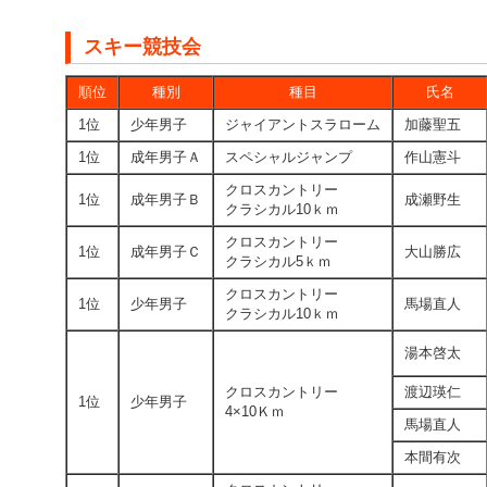
スキー競技会
順位
種別
種目
氏名
1位
少年男子
ジャイアントスラローム
加藤聖五
1位
成年男子Ａ
スペシャルジャンプ
作山憲斗
クロスカントリー
1位
成年男子Ｂ
成瀬野生
クラシカル10ｋｍ
クロスカントリー
1位
成年男子Ｃ
大山勝広
クラシカル5ｋｍ
クロスカントリー
1位
少年男子
馬場直人
クラシカル10ｋｍ
湯本啓太
クロスカントリー
渡辺瑛仁
1位
少年男子
4×10Ｋｍ
馬場直人
本間有次