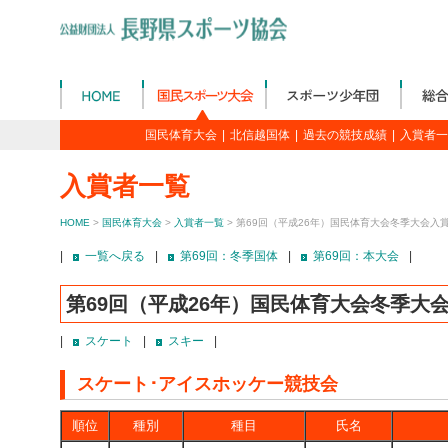
国民体育大会
|
北信越国体
|
過去の競技成績
|
入賞者一
入賞者一覧
HOME
>
国民体育大会
>
入賞者一覧
> 第69回（平成26年）国民体育大会冬季大会入
|
一覧へ戻る
|
第69回：冬季国体
|
第69回：本大会
|
第69回（平成26年）国民体育大会冬季大
|
スケート
|
スキー
|
スケート･アイスホッケー競技会
順位
種別
種目
氏名