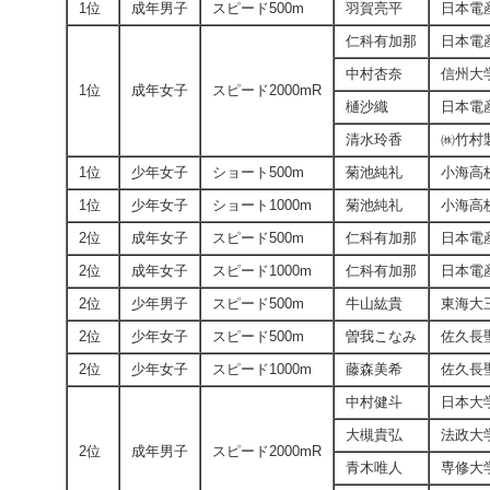
1位
成年男子
スピード500m
羽賀亮平
日本電
仁科有加那
日本電
中村杏奈
信州大
1位
成年女子
スピード2000mR
樋沙織
日本電
清水玲香
㈱竹村
1位
少年女子
ショート500m
菊池純礼
小海高
1位
少年女子
ショート1000m
菊池純礼
小海高
2位
成年女子
スピード500m
仁科有加那
日本電
2位
成年女子
スピード1000m
仁科有加那
日本電
2位
少年男子
スピード500m
牛山紘貴
東海大
2位
少年女子
スピード500m
曽我こなみ
佐久長
2位
少年女子
スピード1000m
藤森美希
佐久長
中村健斗
日本大
大槻貴弘
法政大
2位
成年男子
スピード2000mR
青木唯人
専修大