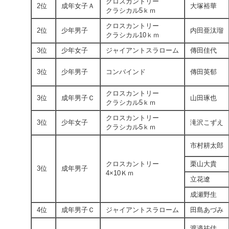
クロスカントリー
2位
成年女子Ａ
大塚裕華
クラシカル5ｋｍ
クロスカントリー
2位
少年男子
内田亜汰瑠
クラシカル10ｋｍ
3位
少年女子
ジャイアントスラローム
傳田佳代
3位
少年男子
コンバインド
傳田英郁
クロスカントリー
3位
成年男子Ｃ
山田琢也
クラシカル5ｋｍ
クロスカントリー
3位
少年女子
滝沢こずえ
クラシカル5ｋｍ
市村耕太郎
クロスカントリー
栗山大貴
3位
成年男子
4×10Ｋｍ
立花遼
成瀬野生
4位
成年男子Ｃ
ジャイアントスラローム
田島あづみ
渡邉祐佳