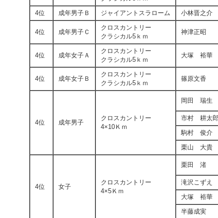
4位
成年男子Ｂ
ジャイアントスラローム
小林晋之介
クロスカントリー
4位
成年男子Ｃ
神津正昭
クラシカル5ｋｍ
クロスカントリー
4位
成年女子Ａ
大塚 裕華
クラシカル5ｋｍ
クロスカントリー
4位
成年女子Ｂ
篠原文香
クラシカル5ｋｍ
岡田 瑞生
クロスカントリー
市村 耕太
4位
成年男子
4×10Ｋｍ
駒村 俊介
栗山 大貴
栗田 渚
クロスカントリー
滝沢こずえ
4位
女子
4×5Ｋｍ
大塚 裕華
半藤成実