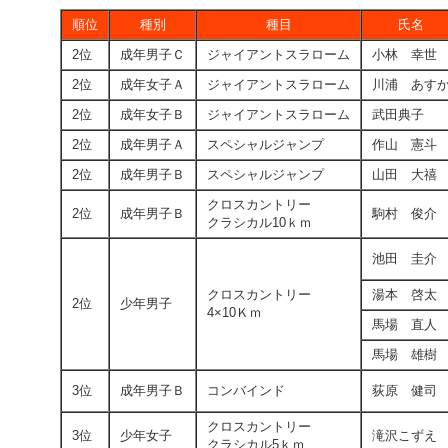
順位
種別
種目
氏名
2位
成年男子Ｃ
ジャイアントスラローム
小林 幸世
2位
成年女子Ａ
ジャイアントスラローム
川浦 あす
2位
成年女子Ｂ
ジャイアントスラローム
武田典子
2位
成年男子Ａ
スペシャルジャンプ
作山 憲斗
2位
成年男子Ｂ
スペシャルジャンプ
山田 大禧
クロスカントリー
2位
成年男子Ｂ
駒村 俊介
クラシカル10ｋｍ
池田 圭介
クロスカントリー
湯本 啓太
2位
少年男子
4×10Ｋｍ
馬場 直人
馬場 雄樹
3位
成年男子Ｂ
コンバインド
荻原 健司
クロスカントリー
3位
少年女子
滝沢こずえ
クラシカル5ｋｍ