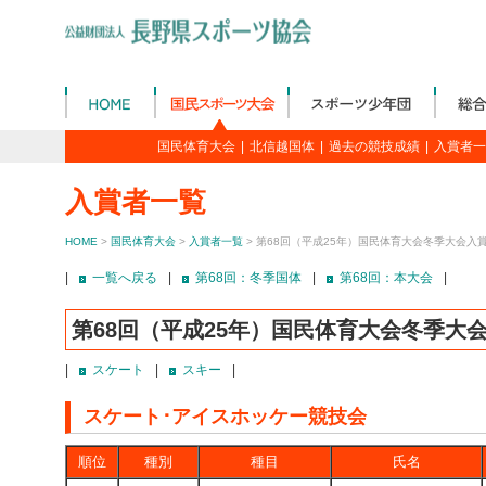
国民体育大会
|
北信越国体
|
過去の競技成績
|
入賞者一
入賞者一覧
HOME
>
国民体育大会
>
入賞者一覧
> 第68回（平成25年）国民体育大会冬季大会入
|
一覧へ戻る
|
第68回：冬季国体
|
第68回：本大会
|
第68回（平成25年）国民体育大会冬季大
|
スケート
|
スキー
|
スケート･アイスホッケー競技会
順位
種別
種目
氏名