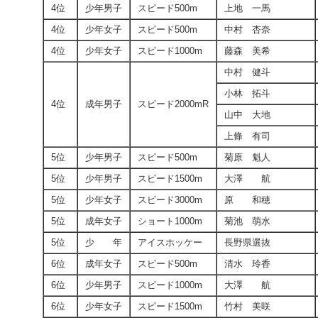
4位
少年男子
スピード500m
上地 一馬
4位
少年女子
スピード500m
中村 杏奈
4位
少年女子
スピード1000m
藤森 美希
中村 健斗
小林 拓斗
4位
成年男子
スピード2000mR
山中 大地
上條 有司
5位
少年男子
スピード500m
菊原 魁人
5位
少年男子
スピード1500m
大澤 航
5位
少年女子
スピード3000m
原 和穂
5位
成年女子
ショート1000m
菊池 萌水
5位
少 年
アイスホッケー
長野県選抜
6位
成年女子
スピード500m
清水 玲香
6位
少年男子
スピード1000m
大澤 航
6位
少年女子
スピード1500m
竹村 美咲