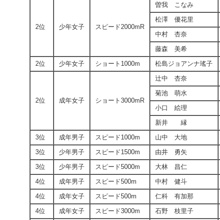
曽我 こなみ
松澤 優花里
2位
少年女子
スピード2000mR
中村 杏奈
藤森 美希
2位
少年女子
ショート1000m
松島ジョアンナ瑤子
辻中 杏奈
菊池 萌水
2位
成年女子
ショート3000mR
小口 絵理
新井 縁
3位
成年男子
スピード1000m
山中 大地
3位
少年男子
スピード1500m
由井 勇矢
3位
少年男子
スピード5000m
大林 昌仁
4位
成年男子
スピード500m
中村 健斗
4位
成年女子
スピード500m
仁科 有加那
4位
成年女子
スピード3000m
石野 枝里子