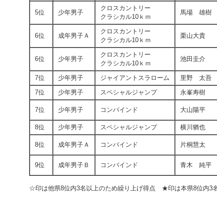
クロスカントリー
5位
少年男子
馬場 雄樹
クラシカル10ｋｍ
クロスカントリー
6位
成年男子Ａ
栗山大貴
クラシカル10ｋｍ
クロスカントリー
6位
少年男子
池田圭介
クラシカル10ｋｍ
7位
少年男子
ジャイアントスラローム
里野 太吾
7位
少年男子
スペシャルジャンプ
永峯寿樹
7位
少年男子
コンバインド
大山陽平
8位
少年男子
スペシャルジャンプ
横川猶也
8位
成年男子Ａ
コンバインド
片桐慧太
9位
成年男子Ｂ
コンバインド
青木 純平
☆印は他県8位内3名以上のため繰り上げ得点 ★印は本県8位内3