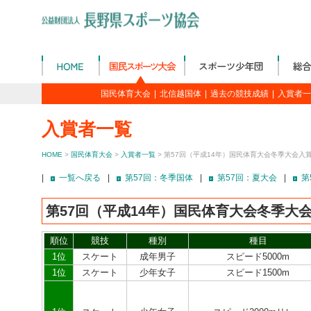
国民体育大会
|
北信越国体
|
過去の競技成績
|
入賞者一
入賞者一覧
HOME
>
国民体育大会
>
入賞者一覧
> 第57回（平成14年）国民体育大会冬季大会入
|
一覧へ戻る
|
第57回：冬季国体
|
第57回：夏大会
|
第
第57回（平成14年）国民体育大会冬季大
順位
競技
種別
種目
1位
スケート
成年男子
スピード5000m
1位
スケート
少年女子
スピード1500m