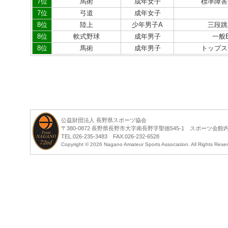
7位
馬術
成年女子
標準障害
7位
弓道
成年女子
8位
陸上
少年男子A
三段跳
8位
軟式野球
成年男子
一般
8位
馬術
成年男子
トップス
公益財団法人 長野県スポーツ協会
〒380-0872 長野県長野市大字南長野字聖徳545-1 スポーツ会館
TEL.026-235-3483 FAX.026-232-6528
Copyright ©
2026 Nagano Amateur Sports Association. All Rights Rese