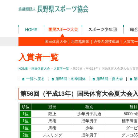
国民体育大会
|
北信越国体
|
過去の競技成績
|
入賞者一
入賞者一覧
HOME
>
国民体育大会
>
入賞者一覧
> 第56回（平成13年）国民体育大会夏大会入賞
|
一覧へ戻る
|
第56回：冬季国体
|
第56回：夏大会
|
第
第56回（平成13年）国民体育大会夏大会
順位
競技
種別
種目
1位
陸上
少年男子共通
5000m
1位
馬術
成年男子
標準障害
1位
馬術
少年
ダービ
2位
レスリング
成年男子
グレコ85