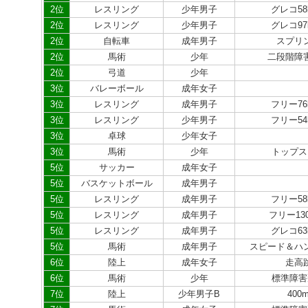
2位
レスリング
少年男子
グレコ58
2位
レスリング
少年男子
グレコ97
2位
自転車
成年男子
スプリ
2位
馬術
少年
二段階障
2位
弓道
少年
3位
バレーボール
成年女子
3位
レスリング
成年男子
フリー76
3位
レスリング
少年男子
フリー54
3位
卓球
少年女子
3位
馬術
少年
トップス
5位
サッカー
成年女子
5位
バスケットボール
成年男子
5位
レスリング
成年男子
フリー58
5位
レスリング
成年男子
フリー13
5位
レスリング
成年男子
グレコ63
5位
馬術
成年男子
スピード＆ハ
6位
陸上
成年女子
走高
6位
馬術
少年
標準障害
7位
陸上
少年男子B
400