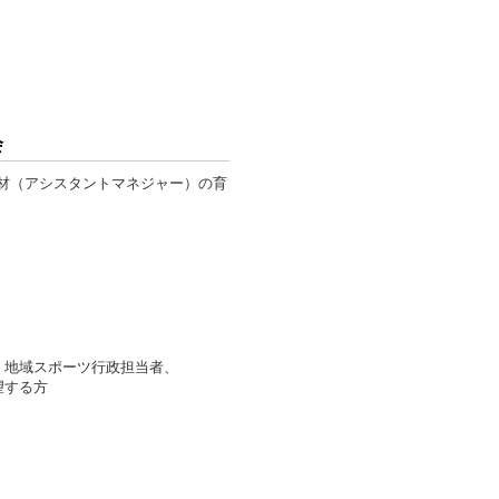
会
材（アシスタントマネジャー）の育
、地域スポーツ行政担当者、
望する方