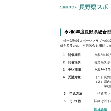
令和8年度長野県総合
総合型地域スポーツクラブの創設
成を図るため、本講習会を開催し
1 開催期日
令和8年10
2 開催場所
長野県スポーツ
3 申込期間
令和8年7月
4 受講対象
（１）長野
（２）県内
学校関係
５ 申込方法
「指導者マ
６ そ の 他
詳細は以下
開催要項