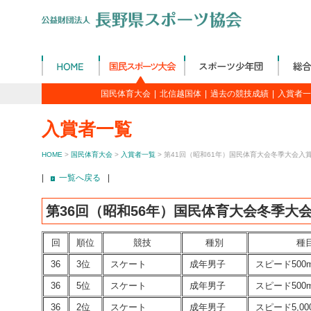
国民体育大会
|
北信越国体
|
過去の競技成績
|
入賞者一
入賞者一覧
HOME
>
国民体育大会
>
入賞者一覧
> 第41回（昭和61年）国民体育大会冬季大会入
|
一覧へ戻る
|
第36回（昭和56年）国民体育大会冬季大
回
順位
競技
種別
種
36
3位
スケート
成年男子
スピード500
36
5位
スケート
成年男子
スピード500
36
2位
スケート
成年男子
スピード5,00