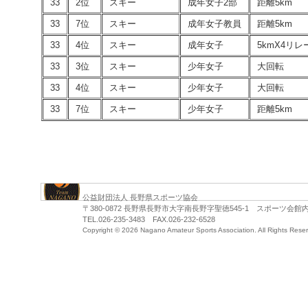
33
2位
スキー
成年女子2部
距離5km
33
7位
スキー
成年女子教員
距離5km
33
4位
スキー
成年女子
5kmX4リレ
33
3位
スキー
少年女子
大回転
33
4位
スキー
少年女子
大回転
33
7位
スキー
少年女子
距離5km
公益財団法人 長野県スポーツ協会
〒380-0872 長野県長野市大字南長野字聖徳545-1 スポーツ会館
TEL.026-235-3483 FAX.026-232-6528
Copyright ©
2026 Nagano Amateur Sports Association. All Rights Rese