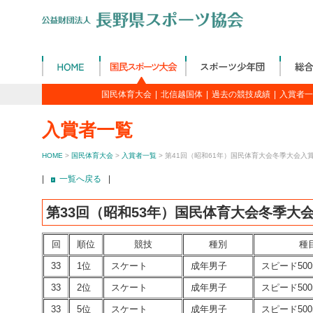
国民体育大会
|
北信越国体
|
過去の競技成績
|
入賞者一
入賞者一覧
HOME
>
国民体育大会
>
入賞者一覧
> 第41回（昭和61年）国民体育大会冬季大会入
|
一覧へ戻る
|
第33回（昭和53年）国民体育大会冬季大
回
順位
競技
種別
種
33
1位
スケート
成年男子
スピード500
33
2位
スケート
成年男子
スピード500
33
5位
スケート
成年男子
スピード500